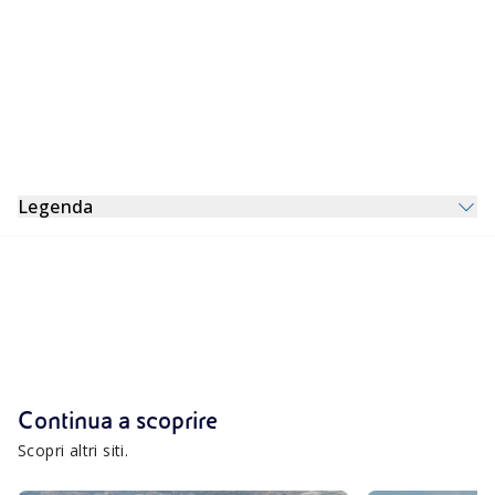
Legenda
SEDI E SITI ENI REWIND
SITO GESTITO COME GLOBAL CONTRACTOR ENI
Assemini
Avenza
SITO CLIENTE
Continua a scoprire
Scopri altri siti.