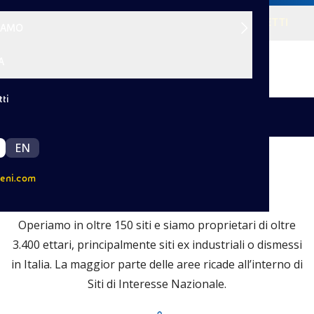
VISIONE
SERVIZI
PROGETTI
SIAMO
A
ti
|
Indietro
EN
eni.com
Progetti
Operiamo in oltre 150 siti e siamo proprietari di oltre
3.400 ettari, principalmente siti ex industriali o dismessi
in Italia. La maggior parte delle aree ricade all’interno di
Siti di Interesse Nazionale.