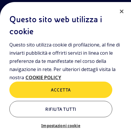
Termini e Condizioni
Privacy Policy
Questo sito web utilizza i
Cookie Policy
cookie
Sede Legale
Questo sito utilizza cookie di profilazione, al fine di
Viale Alcide de Gasperi, 2, 20097 San Donato Milanese (MI)
inviarti pubblicità e offrirti servizi in linea con le
Capitale sociale deliberato il 15/09/2023
preferenze da te manifestate nel corso della
€ 101.755.495,30 i.v.
navigazione in rete. Per ulteriori dettagli visita la
C. Fiscale e numero d’iscrizione Registro Imprese di Milano-
nostra
COOKIE POLICY
Monza-Brianza-Lodi n.
09702540155
ACCETTA
ALTRI LINK
RIFIUTA TUTTI
Chi siamo
Contatti
Impostazioni cookie
Il sistema di gestione delle