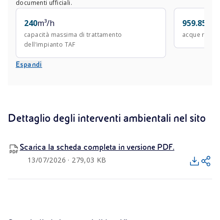
documenti ufficiali.
orizzontale favorendo la mobilizzazione dei
contaminanti, anche nelle frazioni fini. Infatti, questa
240
m³/h
959.851
m³
tecnologia in situ rimuove i
contaminanti
capacità massima di trattamento
acque recup
dell’impianto TAF
immobilizzati
, non estraibili con tecniche tradizionali
quali il pump & treat. Il trend rilevato di progressiva
Espandi
diminuzione delle concentrazioni in falda mostra
l’efficacia della tecnologia.
Dettaglio degli interventi ambientali nel sito
Scarica la scheda completa in versione PDF.
13/07/2026 · 279,03 KB
PROGETTI
PROGETTI