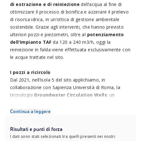
di estrazione e di reiniezione
dell’acqua al fine di
ottimizzare il processo di bonifica e azzerare il prelievo
di risorsa idrica, in un’ottica di gestione ambientale
sostenibile. Grazie agli interventi, che hanno previsto
ulteriori pozzi e piezometri, oltre al
potenziamento
dell’impianto TAF
da 120 a 240 m3/h, oggi la
reiniezione in falda viene effettuata esclusivamente con
le acque trattate nel sito.
I pozzi a ricircolo
Dal 2021, nell’isola 5 del sito applichiamo, in
collaborazione con Sapienza Università di Roma, la
tecnologia
Groundwater Circulation Wells
: un
circuito chiuso in cui avviene l’estrazione, il trattamento
e la reimmissione di acqua nel sottosuolo a una
Continua a leggere
concentrazione inferiore a quella di estrazione e a una
profondità differente nello stesso pozzo. L’estrazione e
Risultati e punti di forza
la reimmissione creano attorno al pozzo una
cella di
I dati sono stati selezionati tra quelli presenti nei nostri
circolazione
che agisce in senso sia verticale che