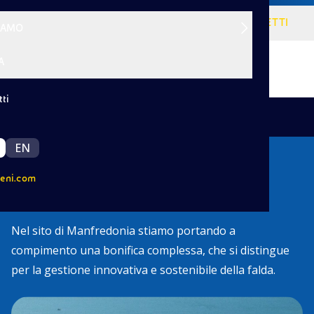
VISIONE
SERVIZI
PROGETTI
SIAMO
A
ti
|
/
Indietro
Progetti
Manfredonia
EN
I nostri interventi ambientali a
eni.com
Manfredonia
Nel sito di Manfredonia stiamo portando a
compimento una bonifica complessa, che si distingue
per la gestione innovativa e sostenibile della falda.