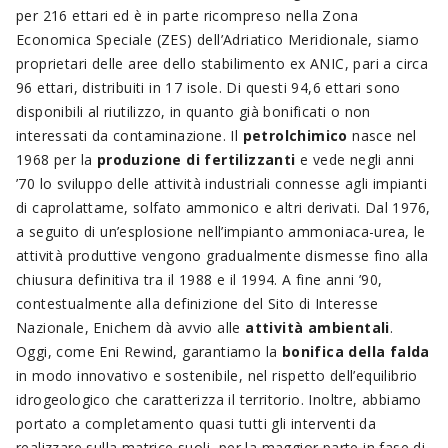
per 216 ettari ed è in parte ricompreso nella Zona
Economica Speciale (ZES) dell’Adriatico Meridionale, siamo
proprietari delle aree dello stabilimento ex ANIC, pari a circa
96 ettari, distribuiti in 17 isole. Di questi 94,6 ettari sono
disponibili al riutilizzo, in quanto già bonificati o non
interessati da contaminazione. Il
petrolchimico
nasce nel
1968 per la
produzione di fertilizzanti
e vede negli anni
’70 lo sviluppo delle attività industriali connesse agli impianti
di caprolattame, solfato ammonico e altri derivati. Dal 1976,
a seguito di un’esplosione nell’impianto ammoniaca-urea, le
attività produttive vengono gradualmente dismesse fino alla
chiusura definitiva tra il 1988 e il 1994. A fine anni ’90,
contestualmente alla definizione del Sito di Interesse
Nazionale, Enichem dà avvio alle
attività ambientali
.
Oggi, come Eni Rewind, garantiamo la
bonifica della falda
in modo innovativo e sostenibile, nel rispetto dell’equilibrio
idrogeologico che caratterizza il territorio. Inoltre, abbiamo
portato a completamento quasi tutti gli interventi da
realizzare sulla matrice suoli, per la maggior parte in fase di