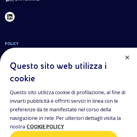
POLICY
Termini e Condizioni
Privacy Policy
Questo sito web utilizza i
Cookie Policy
cookie
Sede Legale
Questo sito utilizza cookie di profilazione, al fine di
Viale Alcide de Gasperi, 2, 20097 San Donato Milanese (MI)
inviarti pubblicità e offrirti servizi in linea con le
Capitale sociale deliberato il 15/09/2023
preferenze da te manifestate nel corso della
€ 101.755.495,30 i.v.
navigazione in rete. Per ulteriori dettagli visita la
C. Fiscale e numero d’iscrizione Registro Imprese di Milano-
nostra
COOKIE POLICY
Monza-Brianza-Lodi n.
09702540155