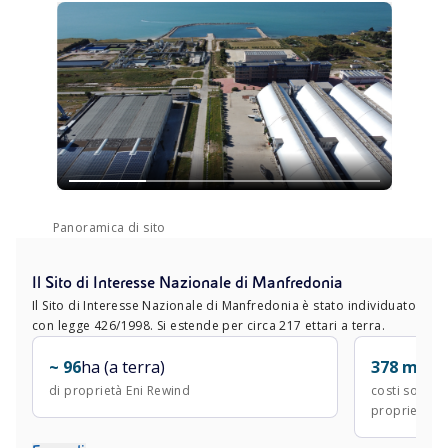
Panoramica di sito
Il Sito di Interesse Nazionale di Manfredonia
Il Sito di Interesse Nazionale di Manfredonia è stato individuato
con legge 426/1998. Si estende per circa 217 ettari a terra.
~ 96
ha (a terra)
378 mln
€
di proprietà Eni Rewind
costi sostenu
proprietà En