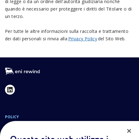
di legge o da un ordine dell'autorità giudiziaria nonché
quando è necessario per proteggere i diritti del Titolare o di
un terzo.
Per tutte le altre informazioni sulla raccolta e trattamento
dei dati personali si rinvia alla
Privacy Policy
del Sito Web.
POLICY
Termini e Condizioni
Privacy Policy
Cookie Policy