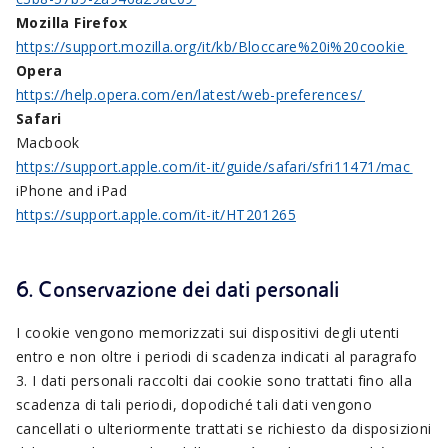
Mozilla Firefox
https://support.mozilla.org/it/kb/Bloccare%20i%20cookie
Opera
https://help.opera.com/en/latest/web-preferences/
Safari
Macbook
https://support.apple.com/it-it/guide/safari/sfri11471/mac
iPhone and iPad
https://support.apple.com/it-it/HT201265
6. Conservazione dei dati personali
I cookie vengono memorizzati sui dispositivi degli utenti
entro e non oltre i periodi di scadenza indicati al paragrafo
3. I dati personali raccolti dai cookie sono trattati fino alla
scadenza di tali periodi, dopodiché tali dati vengono
cancellati o ulteriormente trattati se richiesto da disposizioni