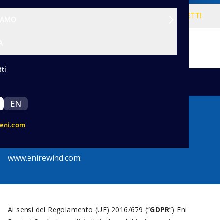
VISIONE
SERVIZI
PROGETTI
SIAMO
A
ti
|
Indietro
EN
Cookie Policy
eni.com
Informativa estesa sui cookie del sito
www.enirewind.com.
Ai sensi del Regolamento (UE) 2016/679 (“
GDPR
”) Eni