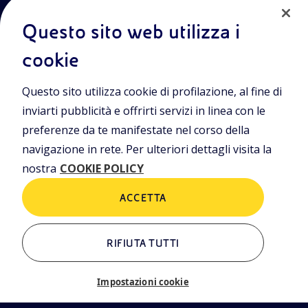
Termini e Condizioni
Privacy Policy
Questo sito web utilizza i
Cookie Policy
cookie
Sede Legale
Questo sito utilizza cookie di profilazione, al fine di
Viale Alcide de Gasperi, 2, 20097 San Donato Milanese (MI)
inviarti pubblicità e offrirti servizi in linea con le
Capitale sociale deliberato il 15/09/2023
preferenze da te manifestate nel corso della
€ 101.755.495,30 i.v.
navigazione in rete. Per ulteriori dettagli visita la
C. Fiscale e numero d’iscrizione Registro Imprese di Milano-
nostra
COOKIE POLICY
Monza-Brianza-Lodi n.
09702540155
ACCETTA
ALTRI LINK
RIFIUTA TUTTI
Chi siamo
Contatti
Impostazioni cookie
Il sistema di gestione delle
segnalazioni