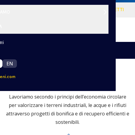
VISIONE
SERVIZI
PROGETTI
SIAMO
A
ti
|
Indietro
EN
eni.com
Chi siamo
Lavoriamo secondo i principi dell’economia circolare
per valorizzare i terreni industriali, le acque e i rifiuti
attraverso progetti di bonifica e di recupero efficienti e
sostenibili.