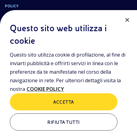
POLICY
Termini e Condizioni
Privacy Policy
Questo sito web utilizza i
Cookie Policy
cookie
Sede Legale
Questo sito utilizza cookie di profilazione, al fine di
Viale Alcide de Gasperi, 2, 20097 San Donato Milanese (MI)
inviarti pubblicità e offrirti servizi in linea con le
Capitale sociale deliberato il 15/09/2023
preferenze da te manifestate nel corso della
€ 101.755.495,30 i.v.
navigazione in rete. Per ulteriori dettagli visita la
C. Fiscale e numero d’iscrizione Registro Imprese di Milano-
nostra
COOKIE POLICY
Monza-Brianza-Lodi n.
09702540155
ACCETTA
ALTRI LINK
RIFIUTA TUTTI
Chi siamo
Contatti