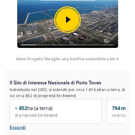
Video Progetto Nuraghe: una bonifica sostenibile a km 0
Il Sito di Interesse Nazionale di Porto Torres
Individuato nel 2002, si estende per circa 1.874 ettari a terra, di
cui circa 852 di proprietà Eni Rewind.
~ 852
ha (a terra)
794 mln
€
di proprietà Eni Rewind
costi sostenu
Espandi