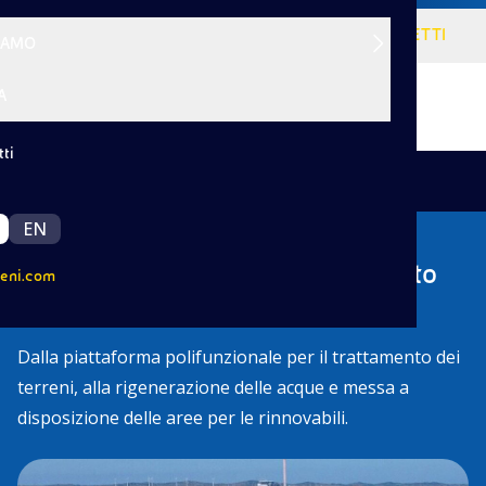
VISIONE
SERVIZI
PROGETTI
SIAMO
A
ti
|
/
Indietro
Progetti
Porto Torres
EN
I nostri interventi ambientali a Porto
eni.com
Torres
Dalla piattaforma polifunzionale per il trattamento dei
terreni, alla rigenerazione delle acque e messa a
disposizione delle aree per le rinnovabili.