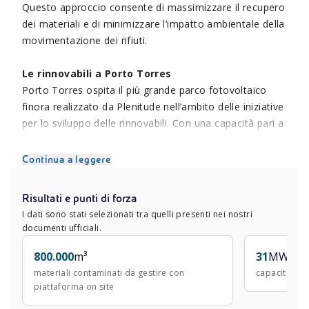
Questo approccio consente di massimizzare il recupero
dei materiali e di minimizzare l’impatto ambientale della
movimentazione dei rifiuti.
Le rinnovabili a Porto Torres
Porto Torres ospita il più grande parco fotovoltaico
finora realizzato da Plenitude nell’ambito delle iniziative
per lo sviluppo delle rinnovabili. Con una capacità pari a
31 MW, l’impianto assicura una
produzione annuale
di
50 GWh che viene destinata per circa il 70% alle società
Continua a leggere
presenti nel sito industriale, consentendo un risparmio
di circa 26 mila tonnellate di anidride carbonica all’anno.
Risultati e punti di forza
I dati sono stati selezionati tra quelli presenti nei nostri
Area Darsena
documenti ufficiali.
Nel 2011, su richiesta del Comune di Porto Torres,
abbiamo realizzato le indagini di caratterizzazione e
800.000
m³
31
MW
presentato un progetto di bonifica per l’area Darsena.
materiali contaminati da gestire con
capacità foto
piattaforma on site
Nel 2016 abbiamo rimosso due relitti navali e attivato
un sistema di emungimento localizzato delle acque di