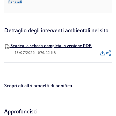
Espandi
falda per invio agli impianti TAF di sito.
Successivamente, su richiesta degli enti, è stata
eseguita una nuova campagna di monitoraggio delle
matrici ambientali. Le indagini hanno escluso
contaminazioni nel mare e nell’aria. Nel 2022, l’area è
Dettaglio degli interventi ambientali nel sito
stata restituita all’Autorità di Sistema Portuale del Mare
di Sardegna.
Scarica la scheda completa in versione PDF.
13/07/2026 · 676,22 KB
PROGETTI
PROGETTI
Scopri gli altri progetti di bonifica
Manfredonia
Ravenna
Approfondisci