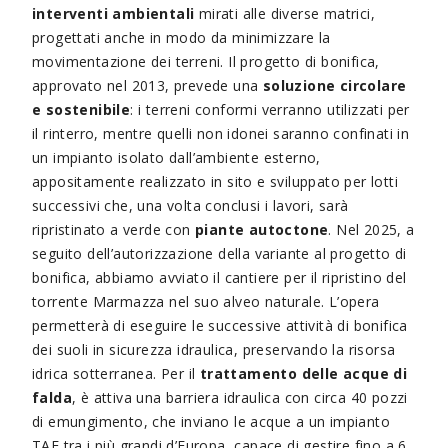
interventi ambientali
mirati alle diverse matrici,
progettati anche in modo da minimizzare la
movimentazione dei terreni. Il progetto di bonifica,
approvato nel 2013, prevede una
soluzione circolare
e sostenibile
: i terreni conformi verranno utilizzati per
il rinterro, mentre quelli non idonei saranno confinati in
un impianto isolato dall’ambiente esterno,
appositamente realizzato in sito e sviluppato per lotti
successivi che, una volta conclusi i lavori, sarà
ripristinato a verde con
piante autoctone
. Nel 2025, a
seguito dell’autorizzazione della variante al progetto di
bonifica, abbiamo avviato il cantiere per il ripristino del
torrente Marmazza nel suo alveo naturale. L’opera
permetterà di eseguire le successive attività di bonifica
dei suoli in sicurezza idraulica, preservando la risorsa
idrica sotterranea. Per il
trattamento delle acque di
falda
, è attiva una barriera idraulica con circa 40 pozzi
di emungimento, che inviano le acque a un impianto
TAF tra i più grandi d’Europa, capace di gestire fino a 6