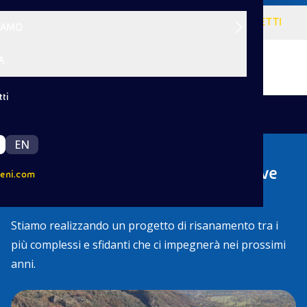
VISIONE
SERVIZI
PROGETTI
SIAMO
A
ti
|
/
Indietro
Progetti
Pieve Vergonte
EN
I nostri interventi ambientali a Pieve
eni.com
Vergonte
Stiamo realizzando un progetto di risanamento tra i
più complessi e sfidanti che ci impegnerà nei prossimi
anni.