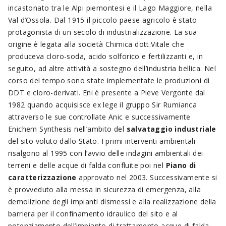
incastonato tra le Alpi piemontesi e il Lago Maggiore, nella
Val d’Ossola. Dal 1915 il piccolo paese agricolo è stato
protagonista di un secolo di industrializzazione. La sua
origine è legata alla società Chimica dott.Vitale che
produceva cloro-soda, acido solforico e fertilizzanti e, in
seguito, ad altre attività a sostegno dell’industria bellica. Nel
corso del tempo sono state implementate le produzioni di
DDT e cloro-derivati. Eni è presente a Pieve Vergonte dal
1982 quando acquisisce ex lege il gruppo Sir Rumianca
attraverso le sue controllate Anic e successivamente
Enichem Synthesis nell’ambito del
salvataggio industriale
del sito voluto dallo Stato. I primi interventi ambientali
risalgono al 1995 con l’avvio delle indagini ambientali dei
terreni e delle acque di falda confluite poi nel
Piano di
caratterizzazione
approvato nel 2003. Successivamente si
è provveduto alla messa in sicurezza di emergenza, alla
demolizione degli impianti dismessi e alla realizzazione della
barriera per il confinamento idraulico del sito e al
potenziamento dell’impianto di trattamento acque di falda