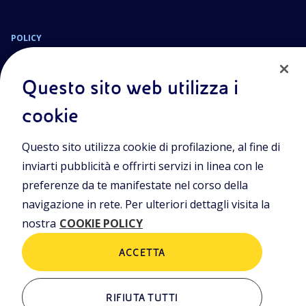
POLICY
Termini e Condizioni
Privacy Policy
Questo sito web utilizza i
Cookie Policy
cookie
Sede Legale
Questo sito utilizza cookie di profilazione, al fine di
Viale Alcide de Gasperi, 2, 20097 San Donato Milanese (MI)
inviarti pubblicità e offrirti servizi in linea con le
Capitale sociale deliberato il 15/09/2023
preferenze da te manifestate nel corso della
€ 101.755.495,30 i.v.
navigazione in rete. Per ulteriori dettagli visita la
C. Fiscale e numero d’iscrizione Registro Imprese di Milano-
nostra
COOKIE POLICY
Monza-Brianza-Lodi n.
09702540155
ACCETTA
ALTRI LINK
RIFIUTA TUTTI