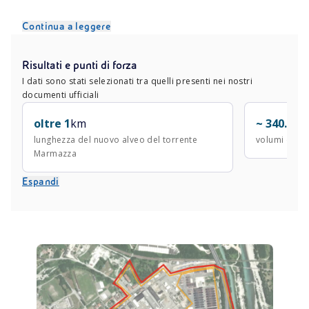
valorizzazione del patrimonio archeologico del
territorio in collaborazione con le istituzioni locali. Lo
Continua a leggere
studio, che ha previsto una serie di indagini
geoarcheologiche a cura dell’Università Ca Foscari di
Risultati e punti di forza
Venezia, ha contribuito a individuare soluzioni
I dati sono stati selezionati tra quelli presenti nei nostri
progettuali della bonifica nel pieno rispetto del
documenti ufficiali
patrimonio archeologico del territorio, riducendo al
minimo anche le potenziali interferenze.
oltre 1
km
~ 340.000
lunghezza del nuovo alveo del torrente
volumi dei t
Marmazza
Espandi