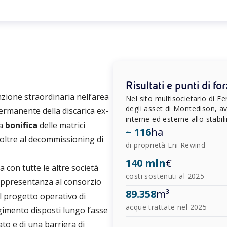
Risultati e punti di fo
nzione straordinaria nell’area
Nel sito multisocietario di Fe
degli asset di Montedison, av
permanente della discarica ex-
interne ed esterne allo stabi
la
bonifica
delle matrici
~ 116
ha
, oltre al decommissioning di
di proprietà Eni Rewind
140 mln
€
sa con tutte le altre società
costi sostenuti al 2025
appresentanza al consorzio
89.358
m³
Il progetto operativo di
acque trattate nel 2025
gimento disposti lungo l’asse
to e di una barriera di