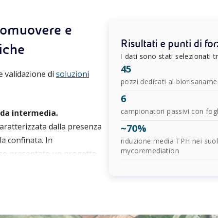
romuovere e
Risultati e punti di fo
fiche
I dati sono stati selezionati t
45
e validazione di
soluzioni
pozzi dedicati al biorisaname
6
campionatori passivi con fog
lda intermedia.
caratterizzata dalla presenza
~70%
la confinata. In
riduzione media TPH nei suoli 
mycoremediation
iamo presentato un progetto
 situ
, individuata utilizzando il
da Eni, consente di
i contaminanti già presenti
ne nell’area è stata proposta e