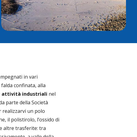
impegnati in vari
 falda confinata, alla
e
attività industriali
nel
da parte della Società
 realizzarvi un polo
, il polistirolo, l’ossido di
 altre trasferite: tra
ssivamente, a valle della