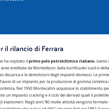
 il rilancio di Ferrara
he ha ospitato il
primo polo petrolchimico italiano
, siamo 
 aree ereditate da Montedison: dalla bonifica dei suoli e della
ex discarica e le demolizioni degli impianti dismessi. Le prim
 l’avvio di un impianto per la produzione di gomma sintetica 
tetica. Nel 1950 Montecatini acquisisce lo stabilimento per
n impianto cracking e il ciclo dei derivati quali il polietilene
 gli elastomeri. Negli anni ’80 molte attività vengono fermate e
el polietilene che passa ad ANIC (gruppo Eni) nel 1982. Succe