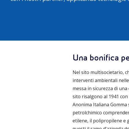
Una bonifica per
Nel sito multisocietario, c
interventi ambientali nelle
messa in sicurezza di una 
sito risalgono al 1941 con
Anonima Italiana Gomma sin
petrolchimico comprendente u
etilene, il polipropilene e
questi il ramo d’azienda d