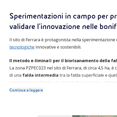
Sperimentazioni in campo per p
validare l’innovazione nelle boni
Il sito di Ferrara è protagonista nella sperimentazione 
tecnologiche
innovative e sostenibili.
Il metodo e-limina® per il biorisanamento della fa
La zona PZPEC023 nel sito di Ferrara, di circa 4,5 ha, è 
di una
falda intermedia
tra la falda superficiale e quel
considerazione di tale peculiarità idrogeologica, abb
per l’applicazione di
tecnologia di biorisanamento in
Continua a leggere
metodo “e-limina®”
. Questa metodologia, sviluppata 
determinare i fenomeni di biodegradazione naturale de
nelle matrici ambientali. A seguito della sua applicazio