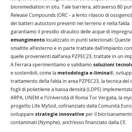
bioremediation in situ. Tale barriera, attraverso 80 pu
Release Compounds (ORC - a lento rilascio di ossigeno), 
dei batteri autoctoni presenti nel terreno e nella falda.
garantiamo il presidio idraulico delle acque di impreg
emungimento
localizzato in punti selezionati. Quest
smaltite all’esterno e in parte trattate dall’impianto co
quelle provenienti dall’area PZPEC23, trattate in un im
A Ferrara sperimentiamo e validiamo
soluzioni tecnol
e sostenibili, come la
metodologia e-limina®
, svilupp
trattamento della falda in area PZPEC23, la tecnica d
fogli di polietilene a bassa densità (LDPE) implementat
ARPA, UNEM e l’Università di Roma Tor Vergata, la my
progetto Life MySoil, cofinanziato dalla Comunità Euro
sviluppare
strategie innovative
per il biorisanamento e
contaminati (Nymphe), anch’esso finanziato dalla CE.