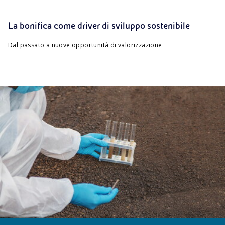
PROGETTI
PROGETTI
La bonifica come driver di sviluppo sostenibile
Ponticelle, la riqualificazione di un’ex area
industriale
Gela, dalla bonifica al rilancio del territorio
Dal passato a nuove opportunità di valorizzazione