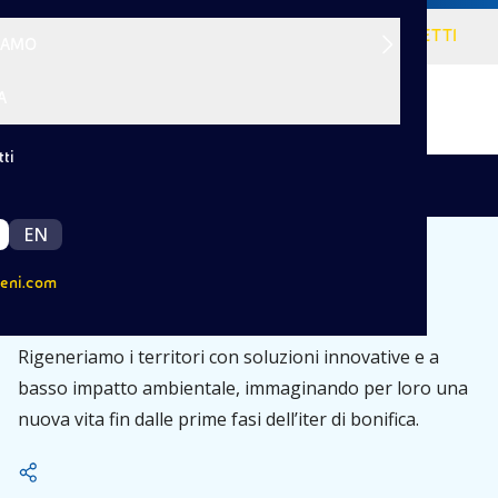
VISIONE
SERVIZI
PROGETTI
SIAMO
A
ti
|
/
Indietro
Servizi
Bonifica
EN
eni.com
Bonifica
Rigeneriamo i territori con soluzioni innovative e a
basso impatto ambientale, immaginando per loro una
nuova vita fin dalle prime fasi dell’iter di bonifica.