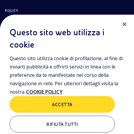
POLICY
Termini e Condizioni
Privacy Policy
Questo sito web utilizza i
Cookie Policy
cookie
Sede Legale
Questo sito utilizza cookie di profilazione, al fine di
Viale Alcide de Gasperi, 2, 20097 San Donato Milanese (MI)
inviarti pubblicità e offrirti servizi in linea con le
Capitale sociale deliberato il 15/09/2023
preferenze da te manifestate nel corso della
€ 101.755.495,30 i.v.
navigazione in rete. Per ulteriori dettagli visita la
C. Fiscale e numero d’iscrizione Registro Imprese di Milano-
nostra
COOKIE POLICY
Monza-Brianza-Lodi n.
09702540155
ACCETTA
ALTRI LINK
RIFIUTA TUTTI
Chi siamo
Contatti