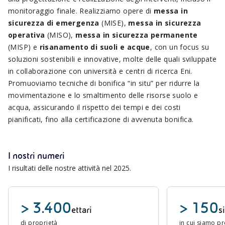
monitoraggio finale. Realizziamo opere di
messa in
sicurezza di emergenza
(MISE),
messa in sicurezza
operativa
(MISO),
messa in sicurezza permanente
(MISP) e
risanamento di suoli e acque
, con un focus su
soluzioni sostenibili e innovative, molte delle quali sviluppate
in collaborazione con università e centri di ricerca Eni.
Promuoviamo tecniche di bonifica “in situ” per ridurre la
movimentazione e lo smaltimento delle risorse suolo e
acqua, assicurando il rispetto dei tempi e dei costi
pianificati, fino alla certificazione di avvenuta bonifica.
I nostri numeri
I risultati delle nostre attività nel 2025.
> 3.400
> 150
ettari
si
di proprietà
in cui siamo pr