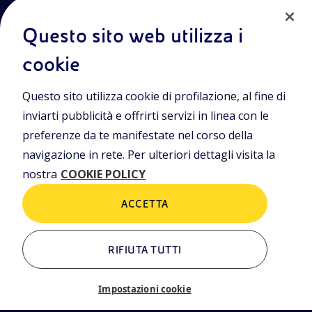
Termini e Condizioni
Privacy Policy
Questo sito web utilizza i
Cookie Policy
cookie
Sede Legale
Questo sito utilizza cookie di profilazione, al fine di
Viale Alcide de Gasperi, 2, 20097 San Donato Milanese (MI)
inviarti pubblicità e offrirti servizi in linea con le
Capitale sociale deliberato il 15/09/2023
preferenze da te manifestate nel corso della
€ 101.755.495,30 i.v.
navigazione in rete. Per ulteriori dettagli visita la
C. Fiscale e numero d’iscrizione Registro Imprese di Milano-
nostra
COOKIE POLICY
Monza-Brianza-Lodi n.
09702540155
ACCETTA
ALTRI LINK
RIFIUTA TUTTI
Chi siamo
Contatti
Impostazioni cookie
Il sistema di gestione delle
segnalazioni