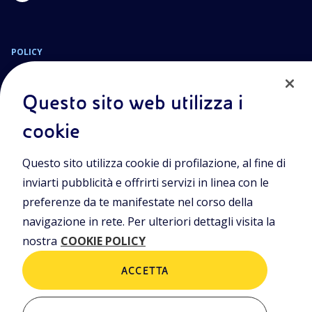
POLICY
Termini e Condizioni
Privacy Policy
Questo sito web utilizza i
Cookie Policy
cookie
Sede Legale
Questo sito utilizza cookie di profilazione, al fine di
Viale Alcide de Gasperi, 2, 20097 San Donato Milanese (MI)
inviarti pubblicità e offrirti servizi in linea con le
Capitale sociale deliberato il 15/09/2023
preferenze da te manifestate nel corso della
€ 101.755.495,30 i.v.
navigazione in rete. Per ulteriori dettagli visita la
C. Fiscale e numero d’iscrizione Registro Imprese di Milano-
nostra
COOKIE POLICY
Monza-Brianza-Lodi n.
09702540155
ACCETTA