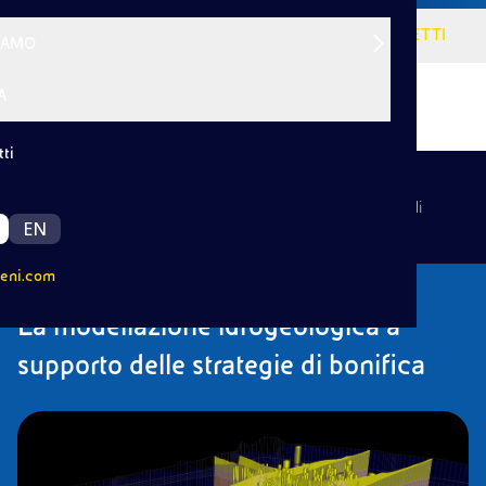
VISIONE
SERVIZI
PROGETTI
SIAMO
A
ti
|
/
Indietro
Media
La modellazione idrogeologica a supporto delle strategie di
EN
bonifica
eni.com
La modellazione idrogeologica a
supporto delle strategie di bonifica