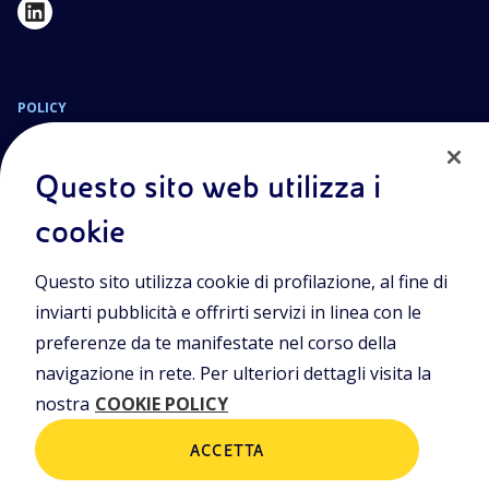
POLICY
Termini e Condizioni
Privacy Policy
Questo sito web utilizza i
Cookie Policy
cookie
Sede Legale
Questo sito utilizza cookie di profilazione, al fine di
Viale Alcide de Gasperi, 2, 20097 San Donato Milanese (MI)
inviarti pubblicità e offrirti servizi in linea con le
Capitale sociale deliberato il 15/09/2023
preferenze da te manifestate nel corso della
€ 101.755.495,30 i.v.
navigazione in rete. Per ulteriori dettagli visita la
C. Fiscale e numero d’iscrizione Registro Imprese di Milano-
nostra
COOKIE POLICY
Monza-Brianza-Lodi n.
09702540155
ACCETTA