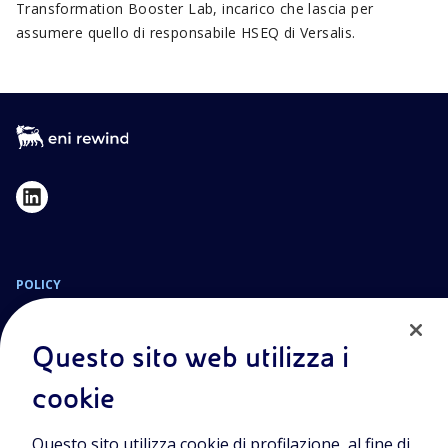
Transformation Booster Lab, incarico che lascia per
assumere quello di responsabile HSEQ di Versalis.
POLICY
Termini e Condizioni
Privacy Policy
Questo sito web utilizza i
Cookie Policy
cookie
Sede Legale
Questo sito utilizza cookie di profilazione, al fine di