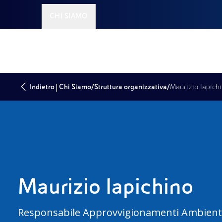
CHI SIAMO
|
/
/
Indietro
Chi Siamo
Struttura organizzativa
Maurizio Iapich
Maurizio Iapichino
Responsabile Approvvigionamenti Ambient