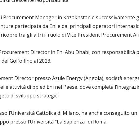
li di crescente responsabilità.
 di Procurement Manager in Kazakhstan e successivamente g
nture partecipata da Eni e dai principali operatori internazi
 ricopre tra gli altri il ruolo di Vice President Procurement Af
ocurement Director in Eni Abu Dhabi, con responsabilità per 
del Golfo fino al 2023.
ement Director presso Azule Energy (Angola), società energe
lle attività di bp ed Eni nel Paese, dove completa l’integra
etti di sviluppo strategici.
so l’Università Cattolica di Milano, ha anche conseguito u
ppo presso l’Università “La Sapienza” di Roma.