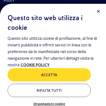
POLICY
Termini e Condizioni
Privacy Policy
Questo sito web utilizza i
Cookie Policy
cookie
Sede Legale
Questo sito utilizza cookie di profilazione, al fine di
Viale Alcide de Gasperi, 2, 20097 San Donato Milanese (MI)
inviarti pubblicità e offrirti servizi in linea con le
Capitale sociale deliberato il 15/09/2023
preferenze da te manifestate nel corso della
€ 101.755.495,30 i.v.
navigazione in rete. Per ulteriori dettagli visita la
C. Fiscale e numero d’iscrizione Registro Imprese di Milano-
nostra
COOKIE POLICY
Monza-Brianza-Lodi n.
09702540155
ACCETTA
ALTRI LINK
RIFIUTA TUTTI
Chi siamo
Contatti
Impostazioni cookie